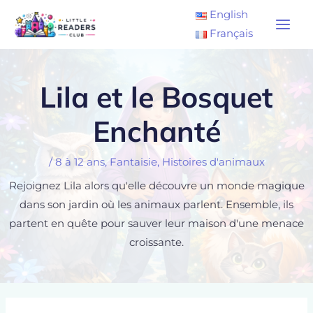
Aller
Main
English
au
Français
Men
contenu
Lila et le Bosquet
Enchanté
/
8 à 12 ans
,
Fantaisie
,
Histoires d'animaux
Rejoignez Lila alors qu'elle découvre un monde magique
dans son jardin où les animaux parlent. Ensemble, ils
partent en quête pour sauver leur maison d'une menace
croissante.
Navigation
de