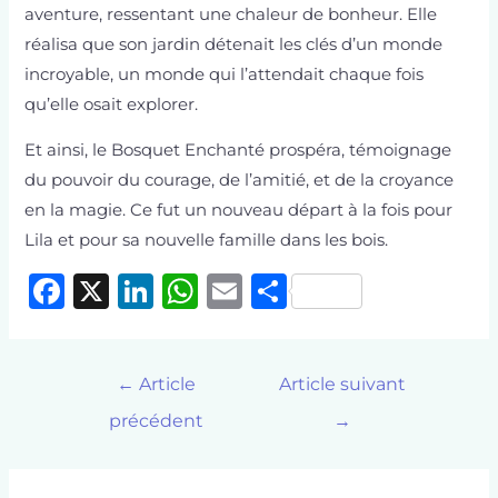
aventure, ressentant une chaleur de bonheur. Elle
réalisa que son jardin détenait les clés d’un monde
incroyable, un monde qui l’attendait chaque fois
qu’elle osait explorer.
Et ainsi, le Bosquet Enchanté prospéra, témoignage
du pouvoir du courage, de l’amitié, et de la croyance
en la magie. Ce fut un nouveau départ à la fois pour
Lila et pour sa nouvelle famille dans les bois.
F
X
Li
W
E
P
a
n
h
m
ar
c
k
at
ai
ta
←
Article
Article suivant
e
e
s
l
g
précédent
→
b
dI
A
er
o
n
p