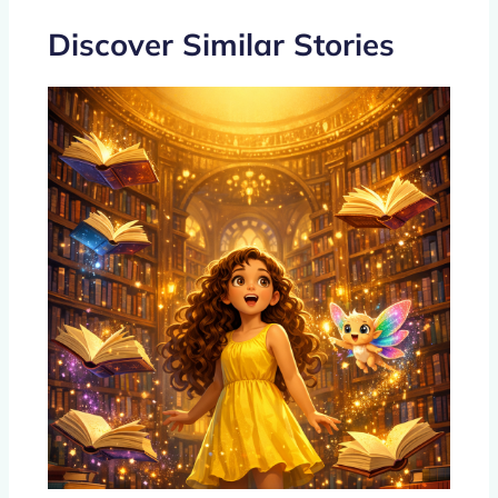
o
p
k
Discover Similar Stories