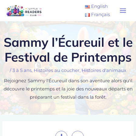
Aller
Main
English
au
Français
Men
contenu
Sammy l’Écureuil et le
Festival de Printemps
/
3 à 5 ans
,
Histoires au coucher
,
Histoires d'animaux
Rejoignez Sammy l'Écureuil dans son aventure alors qu'il
découvre le printemps et la joie des nouveaux départs en
préparant un festival dans la forêt.
Navigation
de
l’article