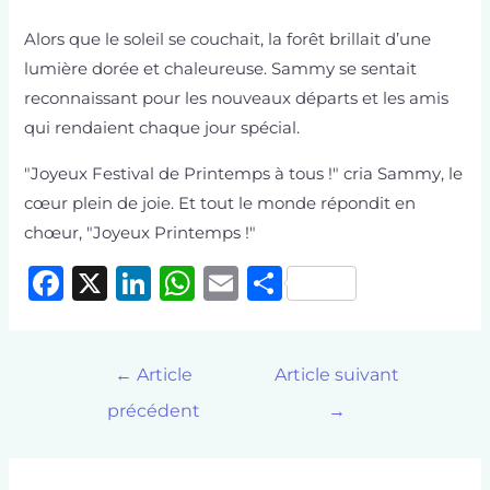
Alors que le soleil se couchait, la forêt brillait d’une
lumière dorée et chaleureuse. Sammy se sentait
reconnaissant pour les nouveaux départs et les amis
qui rendaient chaque jour spécial.
"Joyeux Festival de Printemps à tous !" cria Sammy, le
cœur plein de joie. Et tout le monde répondit en
chœur, "Joyeux Printemps !"
F
X
Li
W
E
P
a
n
h
m
ar
c
k
at
ai
ta
←
Article
Article suivant
e
e
s
l
g
précédent
→
b
dI
A
er
o
n
p