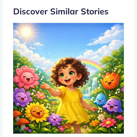
o
p
k
Discover Similar Stories