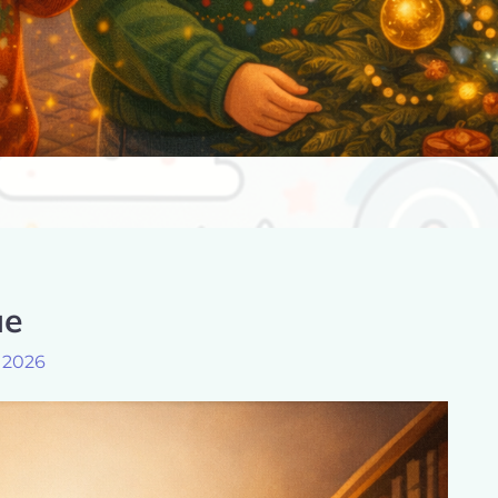
ue
, 2026