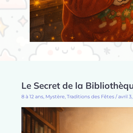
Le Secret de la Bibliothèq
Pagination
des
8 à 12 ans
,
Mystère
,
Traditions des Fêtes
/
avril 3
publications