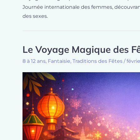
Journée internationale des femmes, découvran
des sexes.
Le Voyage Magique des Fê
8 à 12 ans
,
Fantaisie
,
Traditions des Fêtes
/
févri