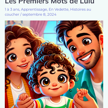
Les Premiers Mots de Lulu
1 à 3 ans
,
Apprentissage
,
En Vedette
,
Histoires au
coucher
/
septembre 8, 2024