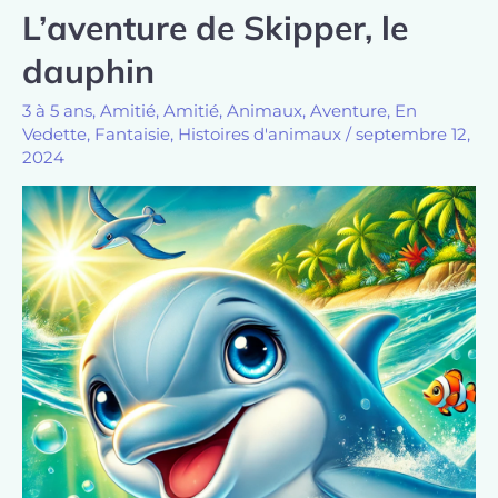
L’aventure de Skipper, le
dauphin
3 à 5 ans
,
Amitié
,
Amitié
,
Animaux
,
Aventure
,
En
Vedette
,
Fantaisie
,
Histoires d'animaux
/
septembre 12,
2024