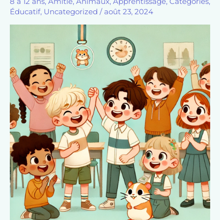
8 à 12 ans
,
Amitié
,
Animaux
,
Apprentissage
,
Catégories
,
Éducatif
,
Uncategorized
/
août 23, 2024