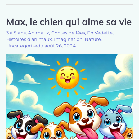
Max, le chien qui aime sa vie
3 à 5 ans
,
Animaux
,
Contes de fées
,
En Vedette
,
Histoires d'animaux
,
Imagination
,
Nature
,
Uncategorized
/
août 26, 2024