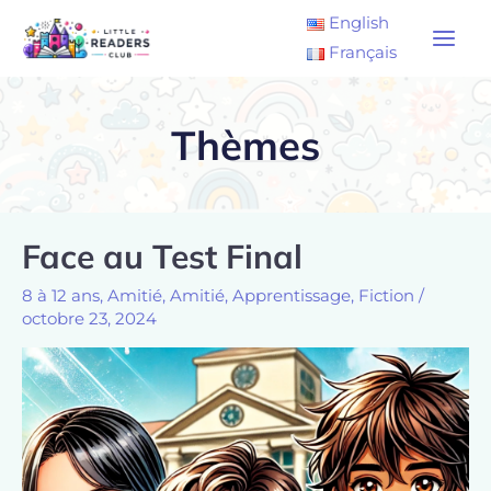
Aller
Main
English
au
Français
Men
contenu
Thèmes
Pagination
Face au Test Final
des
publications
8 à 12 ans
,
Amitié
,
Amitié
,
Apprentissage
,
Fiction
/
octobre 23, 2024