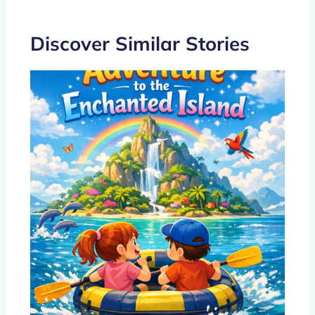
o
p
k
Discover Similar Stories