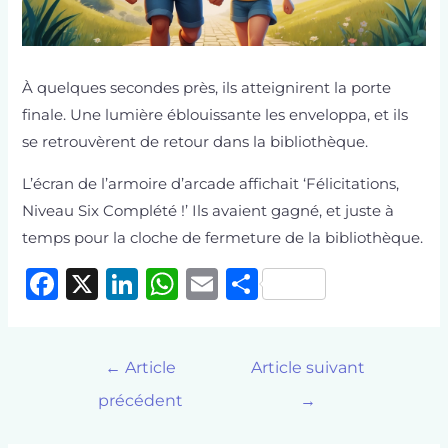
À quelques secondes près, ils atteignirent la porte
finale. Une lumière éblouissante les enveloppa, et ils
se retrouvèrent de retour dans la bibliothèque.
L’écran de l’armoire d’arcade affichait ‘Félicitations,
Niveau Six Complété !’ Ils avaient gagné, et juste à
temps pour la cloche de fermeture de la bibliothèque.
F
X
Li
W
E
P
a
n
h
m
ar
c
k
at
ai
ta
←
Article
Article suivant
e
e
s
l
g
précédent
→
b
dI
A
er
o
n
p