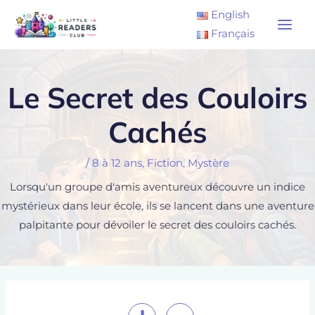
Aller
Main
English
au
Français
Men
contenu
Le Secret des Couloirs
Cachés
/
8 à 12 ans
,
Fiction
,
Mystère
Lorsqu'un groupe d'amis aventureux découvre un indice
mystérieux dans leur école, ils se lancent dans une aventure
palpitante pour dévoiler le secret des couloirs cachés.
Navigation
de
l’article